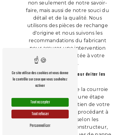
non seulement de notre savoir-
faire, mais aussi de notre souci du
détail et de la qualité. Nous
utilisons des pièces de rechange
d'origine et nous suivons les
recommandations du fabricant
pour assurer une intervention
parfaitement adaptée à votre
véhicule.
Ce site utilise des cookies et vous donne
Un entretien préventif pour éviter les
le contrôle sur ceux que vous souhaitez
pannes
activer
Le remplacement de la courroie
de distribution est une étape
Tout accepter
essentielle de l'entretien de votre
voiture à Troyes. En procédant à
Tout refuser
cette opération selon les
Personnaliser
préconisations du constructeur,
vous réduisez les risques de panne