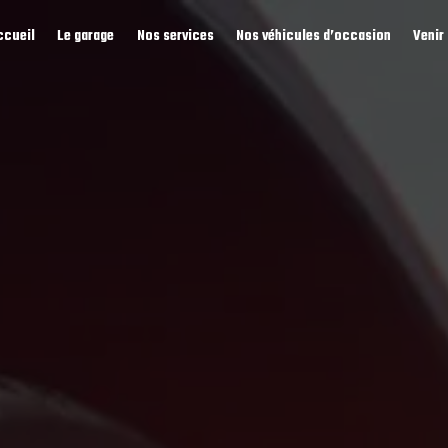
ccueil
Le garage
Nos services
Nos véhicules d’occasion
Venir