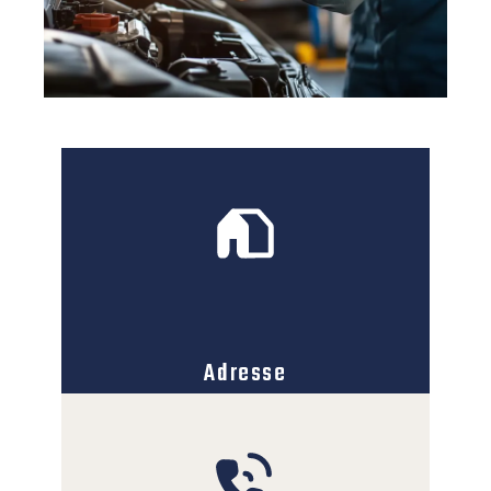
Adresse
77 Av. du Général Leclerc
10440 La Rivière-de-Corps