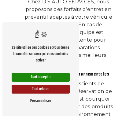
Chez D.S AUTO SERVICES, nous
proposons des forfaits d'entretien
préventif adaptés à votre véhicule
et à votre usage. En cas de
problème, notre équipe est
également compétente pour
Ce site utilise des cookies et vous donne
effectuer les réparations
le contrôle sur ceux que vous souhaitez
nécessaires dans les meilleurs
activer
délais.
Respect des normes environnementales
Tout accepter
Nous sommes conscients de
Tout refuser
l'importance de la préservation de
l'environnement, c'est pourquoi
Personnaliser
nous veillons à utiliser des produits
respectueux de l'environnement
lors de nos interventions sur votre
système de climatisation. Chez D.S